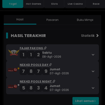
Togel
Hot Games
Slots
Live Casino
Race
Hasil
Pasaran
Buku Mimpi
HASIL TERAKHIR
Statistik
FAJAR PAKONG
Sabtu
1
1
2
08-Agt-2026
NEX4D POOLS DAY
Jumat
7
8
7
9
07-Agt-2026
NEX4D POOLS NIGHT
Jumat
5
8
3
4
07-Agt-2026
Lihat semua